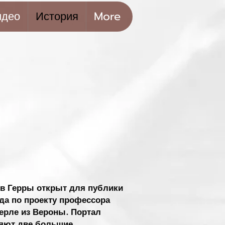
идео
История
More
в Герры открыт для публики
ода по проекту профессора
ерле из Вероны. Портал
няют две большие