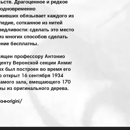
ьств. Драгоценное и редкое
 одновременно
живших обязывает каждого из
ледие, сотканное из нитей
едливости: сделать это место
з многих способов сделать
ение бесплатны.
вящен профессору Антонио
денту Веронской секции Анмиг
ых был построен во время его
о открыт 16 сентября 1934
 самого зала, вмещающего 170
ны из оригинального дерева.
a-e-origini/