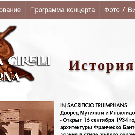
ование
Программа концерта
Фото / В
История
IN SACRIFICIO TRUIMPHANS
Дворец Мутилати и Инвалидо
- Открыт 16 сентября 1934 г
архитектуры Франческо Бант
здания в стиле ар-деко охра