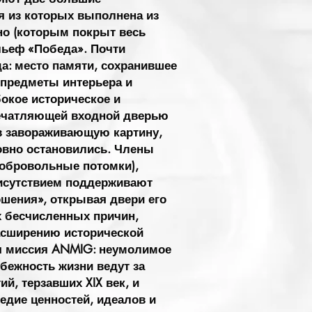
я из которых выполнена из
но (которым покрыт весь
льеф «Победа». Почти
а: место памяти, сохранившее
 предметы интерьера и
окое историческое и
печатляющей входной дверью
в завораживающую картину,
ловно остановились. Члены
обровольные потомки),
исутствием поддерживают
шения», открывая двери его
х бесчисленных причин,
асширению исторической
ся миссия ANMIG: неумолимое
збежность жизни ведут за
й, терзавших XIX век, и
едие ценностей, идеалов и