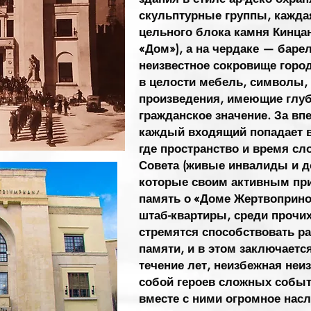
скульптурные группы, кажда
цельного блока камня Кинца
«Дом»), а на чердаке — баре
неизвестное сокровище город
в целости мебель, символы,
произведения, имеющие глуб
гражданское значение. За в
каждый входящий попадает 
где пространство и время с
Совета (живые инвалиды и д
которые своим активным пр
память о «Доме Жертвоприно
штаб-квартиры, среди прочи
стремятся способствовать р
памяти, и в этом заключает
течение лет, неизбежная неи
собой героев сложных событи
вместе с ними огромное насл