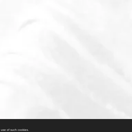
© 2023 리리카 살라 지렐리
r use of such cookies.
r use of such cookies.