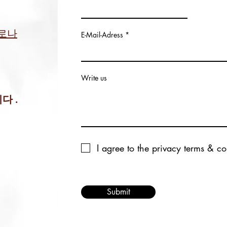
 베로나
E-Mail-Adress
Write us
니다
.
I agree to the privacy terms & co
Submit