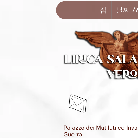
집
날짜 /
Palazzo dei Mutilati ed Inval
Guerra,