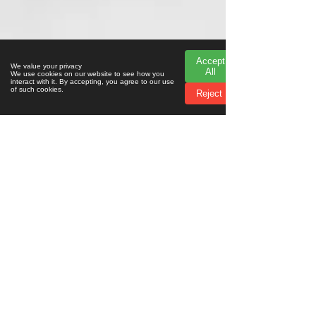
Accept
Accept
We value your privacy
We value your privacy
All
All
We use cookies on our website to see how you
We use cookies on our website to see how you
interact with it. By accepting, you agree to our use
interact with it. By accepting, you agree to our use
of such cookies.
of such cookies.
Reject
Reject
カレンダー／チケット：
日程／予約
コンサートはテノール歌手によって
演奏されます。
メゾソプラノとピアノ