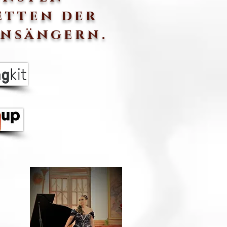
etten der
rnsängern.