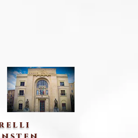
relli
önsten