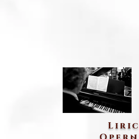
Liri
Opern