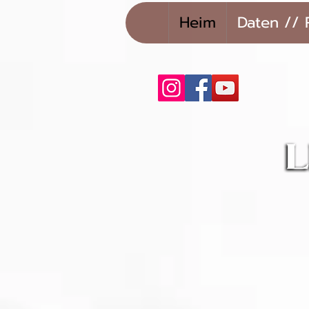
Heim
Daten // 